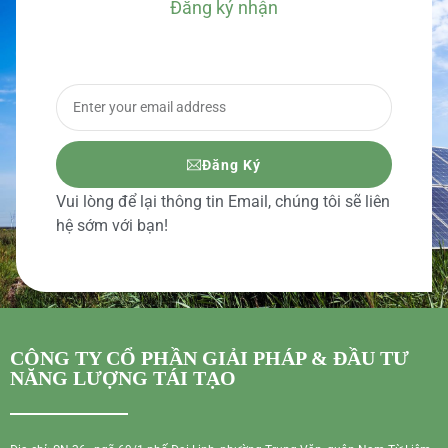
Đăng ký nhận
BÁO GIÁ CHI TIẾT
Đăng Ký
Vui lòng để lại thông tin Email, chúng tôi sẽ liên
hệ sớm với bạn!
CÔNG TY CỔ PHẦN GIẢI PHÁP & ĐẦU TƯ
NĂNG LƯỢNG TÁI TẠO