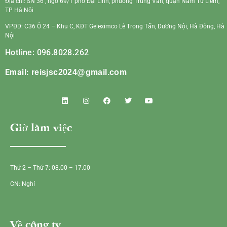
Địa chỉ: SN 36 , ngõ 69/1 phố Đại Linh, phường Trung Văn, quận Nam Từ Liêm,
TP Hà Nội
VPĐD: C36 Ô 24 – Khu C, KĐT Geleximco Lê Trọng Tấn, Dương Nội, Hà Đông, Hà
Nội
Hotline: 096.8028.262
Email:
reisjsc2024@gmail.com
Giờ làm việc
Thứ 2 – Thứ 7: 08.00 – 17.00
CN: Nghỉ
Về công ty