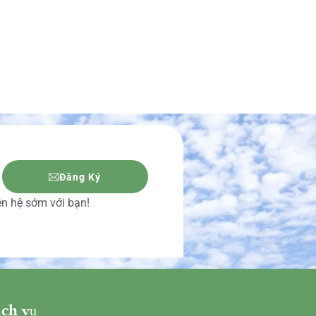
Đăng Ký
iên hệ sớm với bạn!
ch vụ