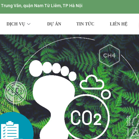
ng Trung Văn, quận Nam Từ Liêm, TP Hà Nội
DỊCH VỤ
DỰ ÁN
TIN TỨC
LIÊN HỆ