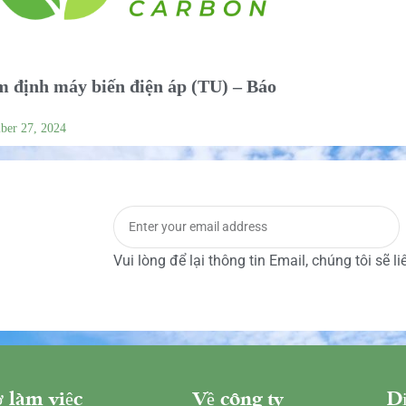
 định máy biến điện áp (TU) – Báo
ber 27, 2024
Vui lòng để lại thông tin Email, chúng tôi sẽ l
 làm việc
Về công ty
Dị