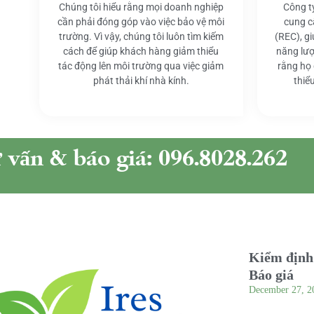
Chúng tôi hiểu rằng mọi doanh nghiệp
Công t
cần phải đóng góp vào việc bảo vệ môi
cung c
trường. Vì vậy, chúng tôi luôn tìm kiếm
(REC), g
cách để giúp khách hàng giảm thiểu
năng lượ
tác động lên môi trường qua việc giảm
rằng họ
phát thải khí nhà kính.
thiể
ư vấn & báo giá: 096.8028.262
Kiểm định 
Báo giá
December 27, 2