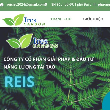
reisjsc2024@gmail.com
SN 36 , ngõ 69/1 phố Đại Linh, phườ
TRANG CHỦ
GIỚI THIỆU