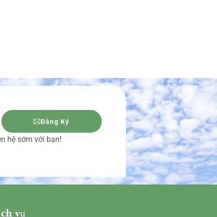
Đăng Ký
iên hệ sớm với bạn!
ch vụ