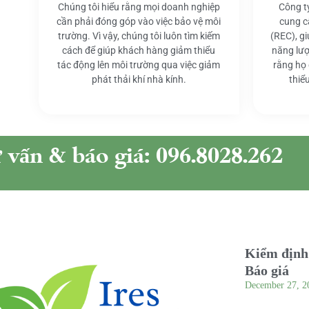
Chúng tôi hiểu rằng mọi doanh nghiệp
Công t
cần phải đóng góp vào việc bảo vệ môi
cung c
trường. Vì vậy, chúng tôi luôn tìm kiếm
(REC), g
cách để giúp khách hàng giảm thiểu
năng lượ
tác động lên môi trường qua việc giảm
rằng họ
phát thải khí nhà kính.
thiể
ư vấn & báo giá: 096.8028.262
Kiểm định 
Báo giá
December 27, 2