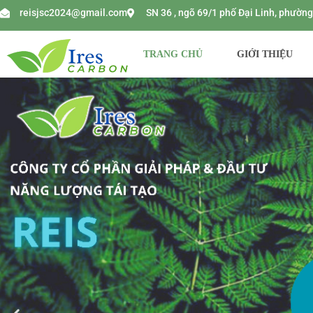
reisjsc2024@gmail.com
SN 36 , ngõ 69/1 phố Đại Linh, phườ
TRANG CHỦ
GIỚI THIỆU