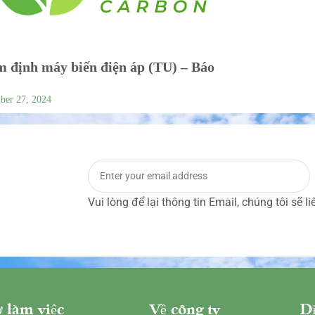
 định máy biến điện áp (TU) – Báo
ber 27, 2024
Vui lòng để lại thông tin Email, chúng tôi sẽ l
 làm việc
Về công ty
Dị