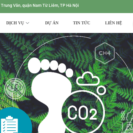
ng Trung Văn, quận Nam Từ Liêm, TP Hà Nội
DỊCH VỤ
DỰ ÁN
TIN TỨC
LIÊN HỆ