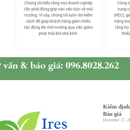
Chúng tôi hiểu rằng mọi doanh nghiệp
Công t
cần phải đóng góp vào việc bảo vệ môi
cung c
trường. Vì vậy, chúng tôi luôn tìm kiếm
(REC), g
cách để giúp khách hàng giảm thiểu
năng lượ
tác động lên môi trường qua việc giảm
rằng họ
phát thải khí nhà kính.
thiể
ư vấn & báo giá: 096.8028.262
Kiểm định 
Báo giá
December 27, 2