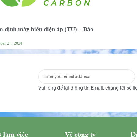
 định máy biến điện áp (TU) – Báo
ber 27, 2024
Vui lòng để lại thông tin Email, chúng tôi sẽ l
 làm việc
Về công ty
Dị