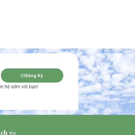
Đăng Ký
iên hệ sớm với bạn!
ch vụ