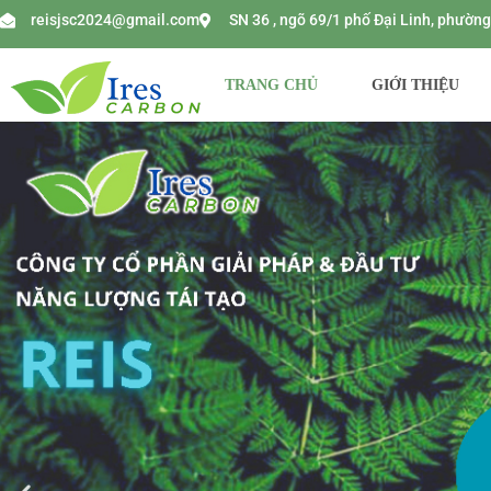
reisjsc2024@gmail.com
SN 36 , ngõ 69/1 phố Đại Linh, phườ
TRANG CHỦ
GIỚI THIỆU