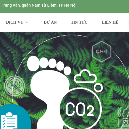
ng Trung Văn, quận Nam Từ Liêm, TP Hà Nội
DỊCH VỤ
DỰ ÁN
TIN TỨC
LIÊN HỆ