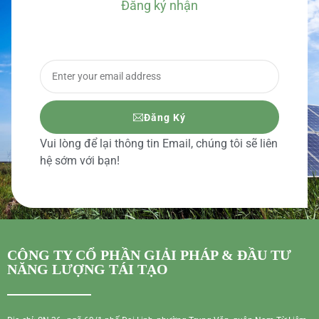
Đăng ký nhận
BÁO GIÁ CHI TIẾT
Đăng Ký
Vui lòng để lại thông tin Email, chúng tôi sẽ liên
hệ sớm với bạn!
CÔNG TY CỔ PHẦN GIẢI PHÁP & ĐẦU TƯ
NĂNG LƯỢNG TÁI TẠO