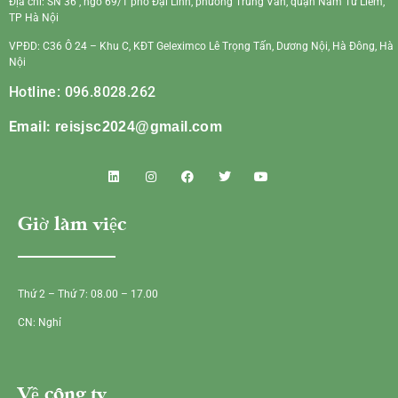
Địa chỉ: SN 36 , ngõ 69/1 phố Đại Linh, phường Trung Văn, quận Nam Từ Liêm,
TP Hà Nội
VPĐD: C36 Ô 24 – Khu C, KĐT Geleximco Lê Trọng Tấn, Dương Nội, Hà Đông, Hà
Nội
Hotline: 096.8028.262
Email:
reisjsc2024@gmail.com
Giờ làm việc
Thứ 2 – Thứ 7: 08.00 – 17.00
CN: Nghỉ
Về công ty