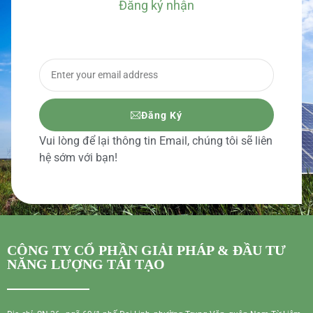
Đăng ký nhận
BÁO GIÁ CHI TIẾT
Đăng Ký
Vui lòng để lại thông tin Email, chúng tôi sẽ liên
hệ sớm với bạn!
CÔNG TY CỔ PHẦN GIẢI PHÁP & ĐẦU TƯ
NĂNG LƯỢNG TÁI TẠO