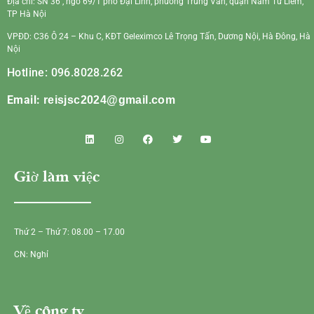
Địa chỉ: SN 36 , ngõ 69/1 phố Đại Linh, phường Trung Văn, quận Nam Từ Liêm,
TP Hà Nội
VPĐD: C36 Ô 24 – Khu C, KĐT Geleximco Lê Trọng Tấn, Dương Nội, Hà Đông, Hà
Nội
Hotline: 096.8028.262
Email:
reisjsc2024@gmail.com
Giờ làm việc
Thứ 2 – Thứ 7: 08.00 – 17.00
CN: Nghỉ
Về công ty