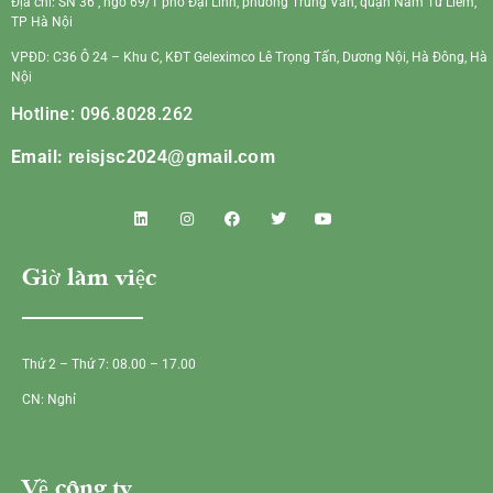
Địa chỉ: SN 36 , ngõ 69/1 phố Đại Linh, phường Trung Văn, quận Nam Từ Liêm,
TP Hà Nội
VPĐD: C36 Ô 24 – Khu C, KĐT Geleximco Lê Trọng Tấn, Dương Nội, Hà Đông, Hà
Nội
Hotline: 096.8028.262
Email:
reisjsc2024@gmail.com
Giờ làm việc
Thứ 2 – Thứ 7: 08.00 – 17.00
CN: Nghỉ
Về công ty