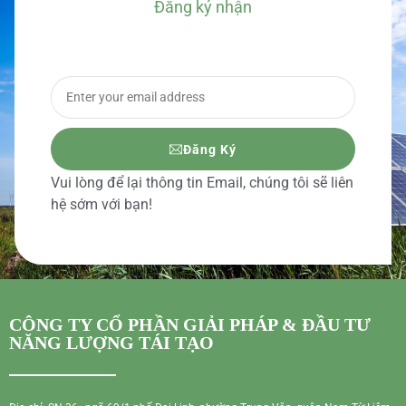
Đăng ký nhận
BÁO GIÁ CHI TIẾT
Đăng Ký
Vui lòng để lại thông tin Email, chúng tôi sẽ liên
hệ sớm với bạn!
CÔNG TY CỔ PHẦN GIẢI PHÁP & ĐẦU TƯ
NĂNG LƯỢNG TÁI TẠO