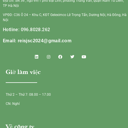
Địa chỉ: SN 36 , ngõ 69/1 phố Đại Linh, phường Trung Văn, quận Nam Từ Liêm,
TP Hà Nội
VPĐD: C36 Ô 24 – Khu C, KĐT Geleximco Lê Trọng Tấn, Dương Nội, Hà Đông, Hà
Nội
Hotline: 096.8028.262
Email:
reisjsc2024@gmail.com
Giờ làm việc
Thứ 2 – Thứ 7: 08.00 – 17.00
CN: Nghỉ
Về công ty