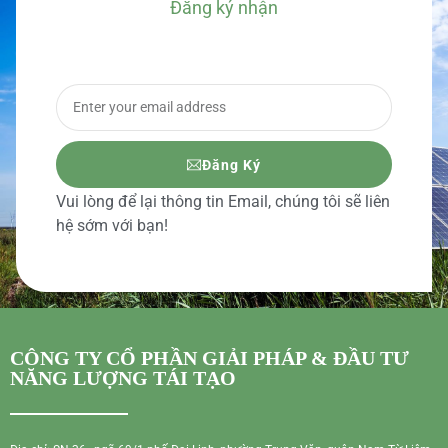
Đăng ký nhận
BÁO GIÁ CHI TIẾT
Đăng Ký
Vui lòng để lại thông tin Email, chúng tôi sẽ liên
hệ sớm với bạn!
CÔNG TY CỔ PHẦN GIẢI PHÁP & ĐẦU TƯ
NĂNG LƯỢNG TÁI TẠO