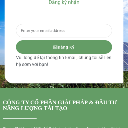
Đăng ký nhận
BÁO GIÁ CHI TIẾT
Đăng Ký
Vui lòng để lại thông tin Email, chúng tôi sẽ liên
hệ sớm với bạn!
CÔNG TY CỔ PHẦN GIẢI PHÁP & ĐẦU TƯ
NĂNG LƯỢNG TÁI TẠO