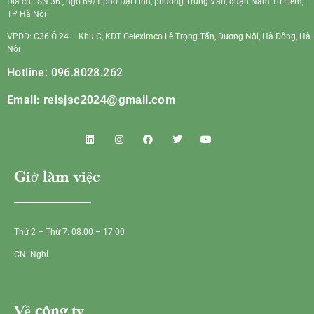
Địa chỉ: SN 36 , ngõ 69/1 phố Đại Linh, phường Trung Văn, quận Nam Từ Liêm,
TP Hà Nội
VPĐD: C36 Ô 24 – Khu C, KĐT Geleximco Lê Trọng Tấn, Dương Nội, Hà Đông, Hà
Nội
Hotline: 096.8028.262
Email:
reisjsc2024@gmail.com
Giờ làm việc
Thứ 2 – Thứ 7: 08.00 – 17.00
CN: Nghỉ
Về công ty