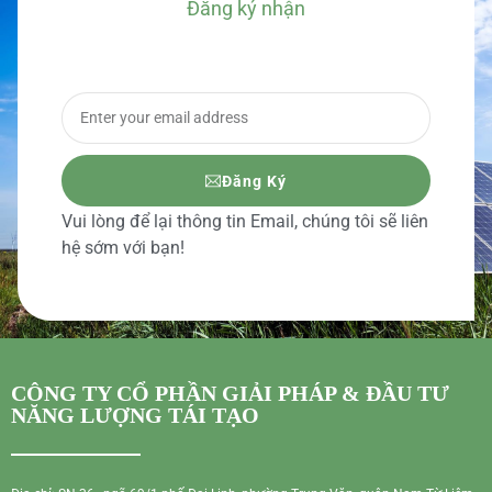
Đăng ký nhận
BÁO GIÁ CHI TIẾT
Đăng Ký
Vui lòng để lại thông tin Email, chúng tôi sẽ liên
hệ sớm với bạn!
CÔNG TY CỔ PHẦN GIẢI PHÁP & ĐẦU TƯ
NĂNG LƯỢNG TÁI TẠO