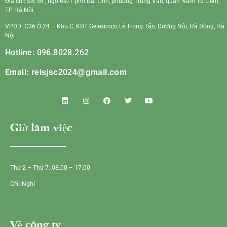
Địa chỉ: SN 36 , ngõ 69/1 phố Đại Linh, phường Trung Văn, quận Nam Từ Liêm,
TP Hà Nội
VPĐD: C36 Ô 24 – Khu C, KĐT Geleximco Lê Trọng Tấn, Dương Nội, Hà Đông, Hà
Nội
Hotline: 096.8028.262
Email:
reisjsc2024@gmail.com
Giờ làm việc
Thứ 2 – Thứ 7: 08.00 – 17.00
CN: Nghỉ
Về công ty