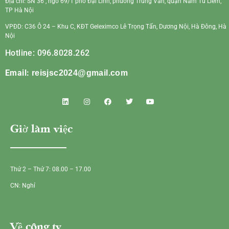
Địa chỉ: SN 36 , ngõ 69/1 phố Đại Linh, phường Trung Văn, quận Nam Từ Liêm,
TP Hà Nội
VPĐD: C36 Ô 24 – Khu C, KĐT Geleximco Lê Trọng Tấn, Dương Nội, Hà Đông, Hà
Nội
Hotline: 096.8028.262
Email:
reisjsc2024@gmail.com
Giờ làm việc
Thứ 2 – Thứ 7: 08.00 – 17.00
CN: Nghỉ
Về công ty