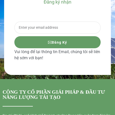
Đăng ký nhận
BÁO GIÁ CHI TIẾT
Đăng Ký
Vui lòng để lại thông tin Email, chúng tôi sẽ liên
hệ sớm với bạn!
CÔNG TY CỔ PHẦN GIẢI PHÁP & ĐẦU TƯ
NĂNG LƯỢNG TÁI TẠO