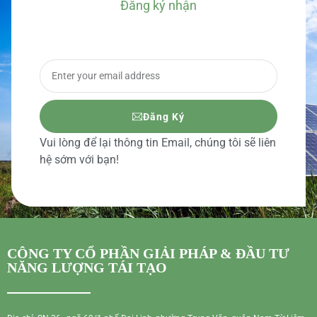
Đăng ký nhận
BÁO GIÁ CHI TIẾT
Đăng Ký
Vui lòng để lại thông tin Email, chúng tôi sẽ liên
hệ sớm với bạn!
CÔNG TY CỔ PHẦN GIẢI PHÁP & ĐẦU TƯ
NĂNG LƯỢNG TÁI TẠO