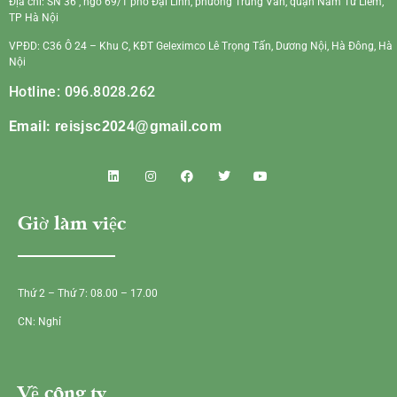
Địa chỉ: SN 36 , ngõ 69/1 phố Đại Linh, phường Trung Văn, quận Nam Từ Liêm,
TP Hà Nội
VPĐD: C36 Ô 24 – Khu C, KĐT Geleximco Lê Trọng Tấn, Dương Nội, Hà Đông, Hà
Nội
Hotline: 096.8028.262
Email:
reisjsc2024@gmail.com
Giờ làm việc
Thứ 2 – Thứ 7: 08.00 – 17.00
CN: Nghỉ
Về công ty