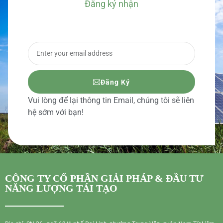
Đăng ký nhận
BÁO GIÁ CHI TIẾT
Đăng Ký
Vui lòng để lại thông tin Email, chúng tôi sẽ liên
hệ sớm với bạn!
CÔNG TY CỔ PHẦN GIẢI PHÁP & ĐẦU TƯ
NĂNG LƯỢNG TÁI TẠO