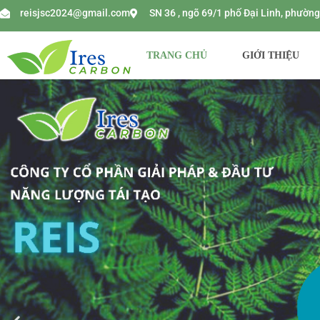
reisjsc2024@gmail.com
SN 36 , ngõ 69/1 phố Đại Linh, phườ
TRANG CHỦ
GIỚI THIỆU