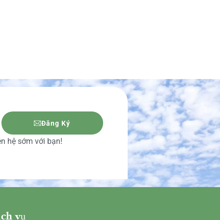
Đăng Ký
iên hệ sớm với bạn!
ch vụ