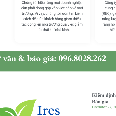
Chúng tôi hiểu rằng mọi doanh nghiệp
Công t
cần phải đóng góp vào việc bảo vệ môi
cung c
trường. Vì vậy, chúng tôi luôn tìm kiếm
(REC), g
cách để giúp khách hàng giảm thiểu
năng lượ
tác động lên môi trường qua việc giảm
rằng họ
phát thải khí nhà kính.
thiể
ư vấn & báo giá: 096.8028.262
Kiểm định 
Báo giá
December 27, 2