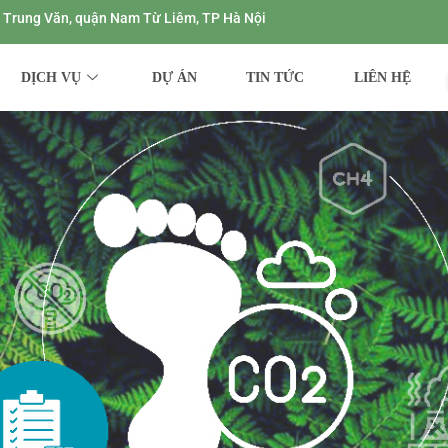
ng Trung Văn, quận Nam Từ Liêm, TP Hà Nội
DỊCH VỤ
DỰ ÁN
TIN TỨC
LIÊN HỆ