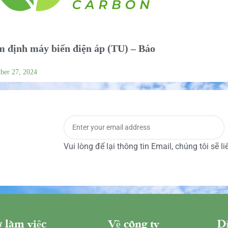
 định máy biến điện áp (TU) – Báo
ber 27, 2024
Vui lòng để lại thông tin Email, chúng tôi sẽ l
 làm việc
Về công ty
Dị