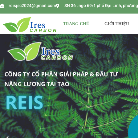
reisjsc2024@gmail.com
SN 36 , ngõ 69/1 phố Đại Linh, phườ
TRANG CHỦ
GIỚI THIỆU