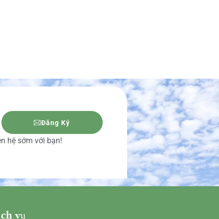
Đăng Ký
iên hệ sớm với bạn!
ch vụ