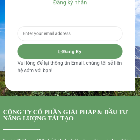
Đăng ký nhận
BÁO GIÁ CHI TIẾT
Đăng Ký
Vui lòng để lại thông tin Email, chúng tôi sẽ liên
hệ sớm với bạn!
CÔNG TY CỔ PHẦN GIẢI PHÁP & ĐẦU TƯ
NĂNG LƯỢNG TÁI TẠO