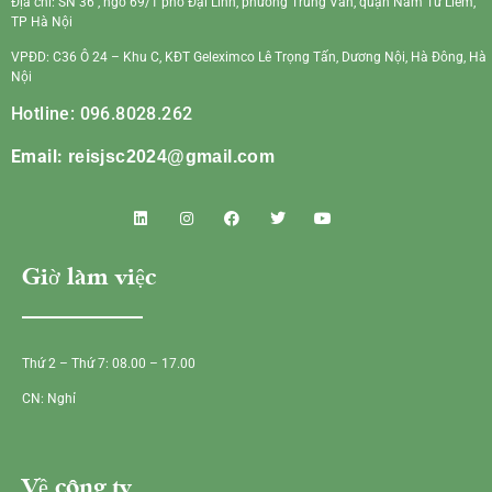
Địa chỉ: SN 36 , ngõ 69/1 phố Đại Linh, phường Trung Văn, quận Nam Từ Liêm,
TP Hà Nội
VPĐD: C36 Ô 24 – Khu C, KĐT Geleximco Lê Trọng Tấn, Dương Nội, Hà Đông, Hà
Nội
Hotline: 096.8028.262
Email:
reisjsc2024@gmail.com
Giờ làm việc
Thứ 2 – Thứ 7: 08.00 – 17.00
CN: Nghỉ
Về công ty