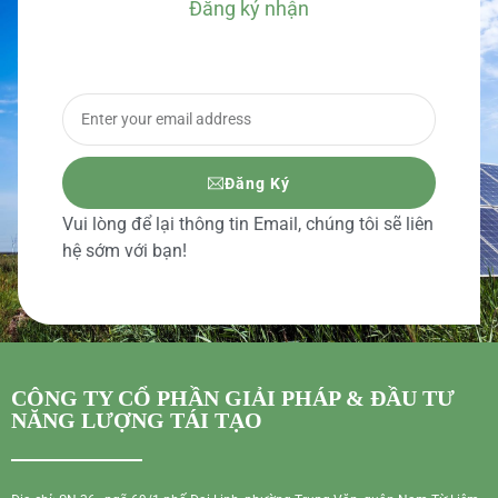
Đăng ký nhận
BÁO GIÁ CHI TIẾT
Đăng Ký
Vui lòng để lại thông tin Email, chúng tôi sẽ liên
hệ sớm với bạn!
CÔNG TY CỔ PHẦN GIẢI PHÁP & ĐẦU TƯ
NĂNG LƯỢNG TÁI TẠO