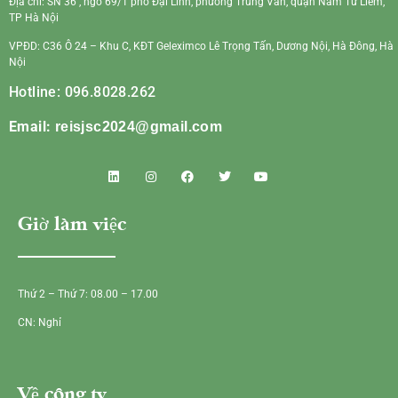
Địa chỉ: SN 36 , ngõ 69/1 phố Đại Linh, phường Trung Văn, quận Nam Từ Liêm,
TP Hà Nội
VPĐD: C36 Ô 24 – Khu C, KĐT Geleximco Lê Trọng Tấn, Dương Nội, Hà Đông, Hà
Nội
Hotline: 096.8028.262
Email:
reisjsc2024@gmail.com
Giờ làm việc
Thứ 2 – Thứ 7: 08.00 – 17.00
CN: Nghỉ
Về công ty