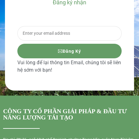
Đăng ký nhận
BÁO GIÁ CHI TIẾT
Đăng Ký
Vui lòng để lại thông tin Email, chúng tôi sẽ liên
hệ sớm với bạn!
CÔNG TY CỔ PHẦN GIẢI PHÁP & ĐẦU TƯ
NĂNG LƯỢNG TÁI TẠO