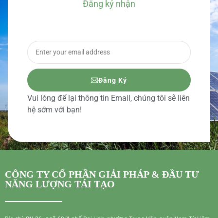
Đăng ký nhận
BÁO GIÁ CHI TIẾT
Đăng Ký
Vui lòng để lại thông tin Email, chúng tôi sẽ liên
hệ sớm với bạn!
CÔNG TY CỔ PHẦN GIẢI PHÁP & ĐẦU TƯ
NĂNG LƯỢNG TÁI TẠO