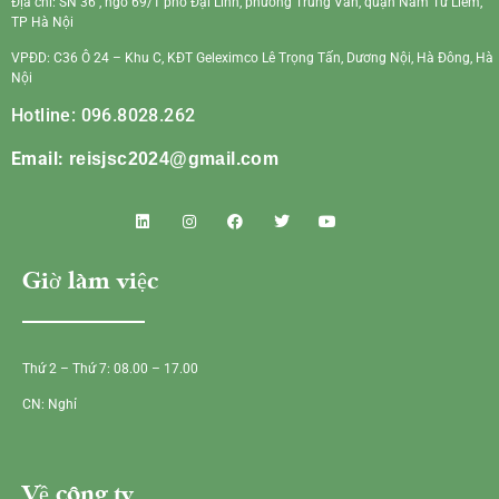
Địa chỉ: SN 36 , ngõ 69/1 phố Đại Linh, phường Trung Văn, quận Nam Từ Liêm,
TP Hà Nội
VPĐD: C36 Ô 24 – Khu C, KĐT Geleximco Lê Trọng Tấn, Dương Nội, Hà Đông, Hà
Nội
Hotline: 096.8028.262
Email:
reisjsc2024@gmail.com
Giờ làm việc
Thứ 2 – Thứ 7: 08.00 – 17.00
CN: Nghỉ
Về công ty