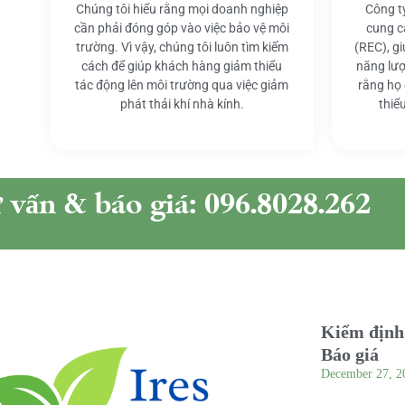
Chúng tôi hiểu rằng mọi doanh nghiệp
Công t
cần phải đóng góp vào việc bảo vệ môi
cung c
trường. Vì vậy, chúng tôi luôn tìm kiếm
(REC), g
cách để giúp khách hàng giảm thiểu
năng lượ
tác động lên môi trường qua việc giảm
rằng họ
phát thải khí nhà kính.
thiể
ư vấn & báo giá: 096.8028.262
Kiểm định 
Báo giá
December 27, 2