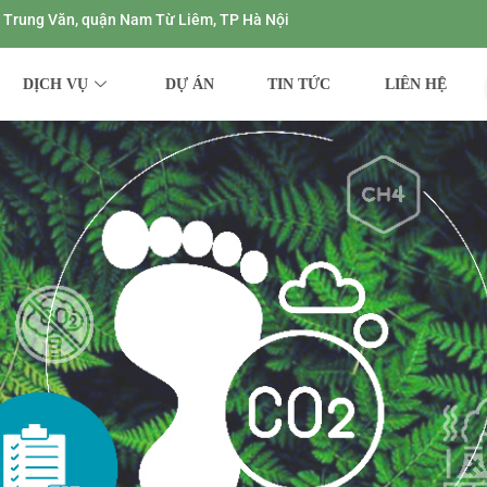
ng Trung Văn, quận Nam Từ Liêm, TP Hà Nội
DỊCH VỤ
DỰ ÁN
TIN TỨC
LIÊN HỆ