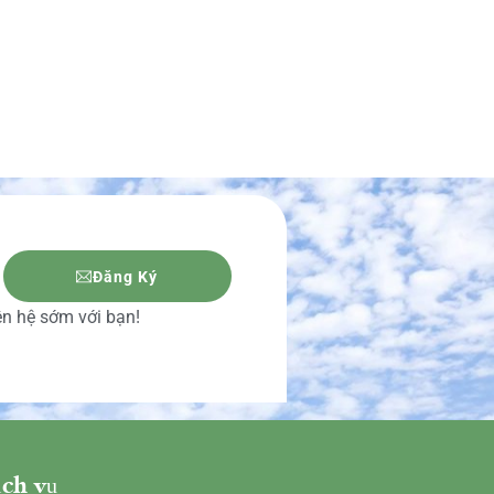
Đăng Ký
iên hệ sớm với bạn!
ch vụ