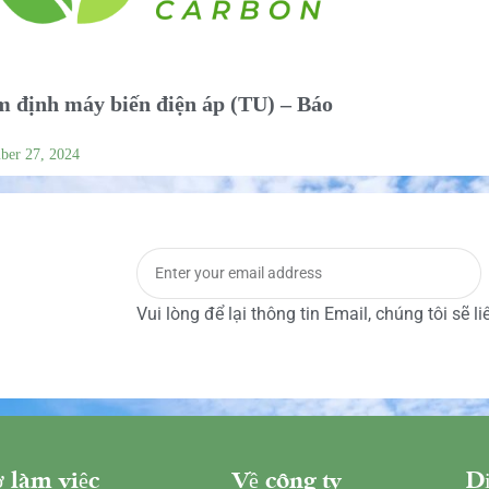
 định máy biến điện áp (TU) – Báo
ber 27, 2024
Vui lòng để lại thông tin Email, chúng tôi sẽ l
 làm việc
Về công ty
Dị