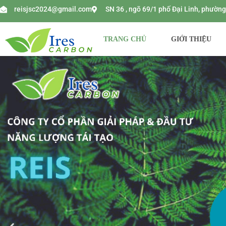
reisjsc2024@gmail.com
SN 36 , ngõ 69/1 phố Đại Linh, phườ
TRANG CHỦ
GIỚI THIỆU