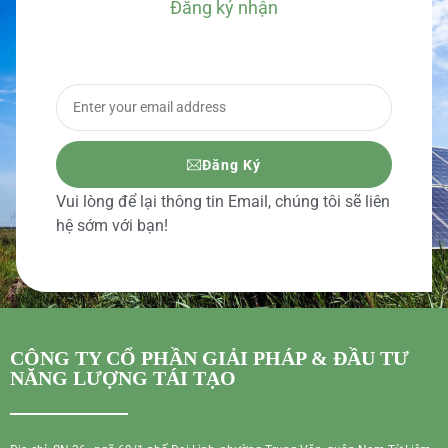
Đăng ký nhận
BÁO GIÁ CHI TIẾT
Đăng Ký
Vui lòng để lại thông tin Email, chúng tôi sẽ liên
hệ sớm với bạn!
CÔNG TY CỔ PHẦN GIẢI PHÁP & ĐẦU TƯ
NĂNG LƯỢNG TÁI TẠO