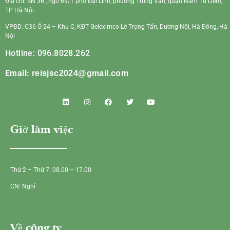
Địa chỉ: SN 36 , ngõ 69/1 phố Đại Linh, phường Trung Văn, quận Nam Từ Liêm,
TP Hà Nội
VPĐD: C36 Ô 24 – Khu C, KĐT Geleximco Lê Trọng Tấn, Dương Nội, Hà Đông, Hà
Nội
Hotline: 096.8028.262
Email:
reisjsc2024@gmail.com
Giờ làm việc
Thứ 2 – Thứ 7: 08.00 – 17.00
CN: Nghỉ
Về công ty