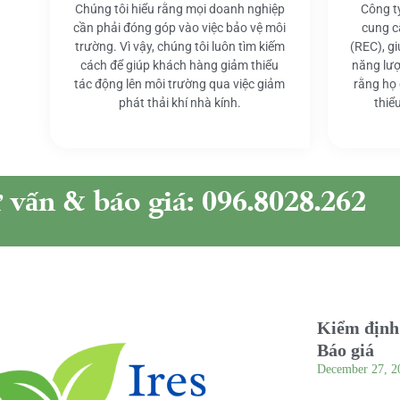
Chúng tôi hiểu rằng mọi doanh nghiệp
Công t
cần phải đóng góp vào việc bảo vệ môi
cung c
trường. Vì vậy, chúng tôi luôn tìm kiếm
(REC), g
cách để giúp khách hàng giảm thiểu
năng lượ
tác động lên môi trường qua việc giảm
rằng họ
phát thải khí nhà kính.
thiể
ư vấn & báo giá: 096.8028.262
Kiểm định 
Báo giá
December 27, 2