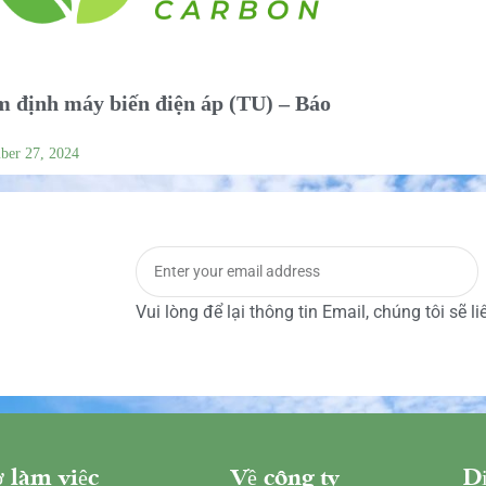
 định máy biến điện áp (TU) – Báo
ber 27, 2024
Vui lòng để lại thông tin Email, chúng tôi sẽ l
 làm việc
Về công ty
Dị