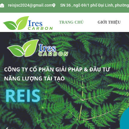
reisjsc2024@gmail.com
SN 36 , ngõ 69/1 phố Đại Linh, phườ
TRANG CHỦ
GIỚI THIỆU