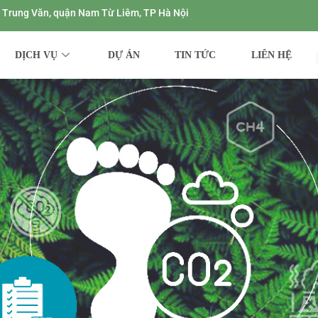
ng Trung Văn, quận Nam Từ Liêm, TP Hà Nội
DỊCH VỤ
DỰ ÁN
TIN TỨC
LIÊN HỆ