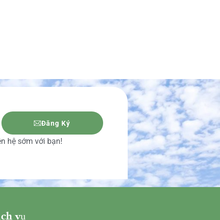
Đăng Ký
iên hệ sớm với bạn!
ch vụ