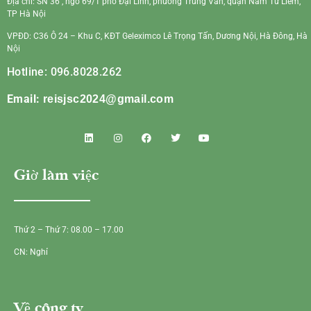
Địa chỉ: SN 36 , ngõ 69/1 phố Đại Linh, phường Trung Văn, quận Nam Từ Liêm,
TP Hà Nội
VPĐD: C36 Ô 24 – Khu C, KĐT Geleximco Lê Trọng Tấn, Dương Nội, Hà Đông, Hà
Nội
Hotline: 096.8028.262
Email:
reisjsc2024@gmail.com
Giờ làm việc
Thứ 2 – Thứ 7: 08.00 – 17.00
CN: Nghỉ
Về công ty