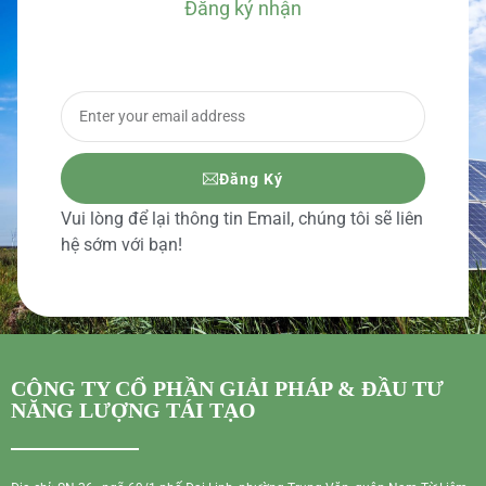
Đăng ký nhận
BÁO GIÁ CHI TIẾT
Đăng Ký
Vui lòng để lại thông tin Email, chúng tôi sẽ liên
hệ sớm với bạn!
CÔNG TY CỔ PHẦN GIẢI PHÁP & ĐẦU TƯ
NĂNG LƯỢNG TÁI TẠO