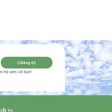
Đăng Ký
iên hệ sớm với bạn!
ch vụ