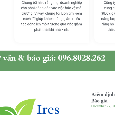
Chúng tôi hiểu rằng mọi doanh nghiệp
Công t
cần phải đóng góp vào việc bảo vệ môi
cung c
trường. Vì vậy, chúng tôi luôn tìm kiếm
(REC), g
cách để giúp khách hàng giảm thiểu
năng lượ
tác động lên môi trường qua việc giảm
rằng họ
phát thải khí nhà kính.
thiể
ư vấn & báo giá: 096.8028.262
Kiểm định 
Báo giá
December 27, 2