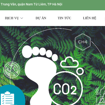
ng Trung Văn, quận Nam Từ Liêm, TP Hà Nội
DỊCH VỤ
DỰ ÁN
TIN TỨC
LIÊN HỆ