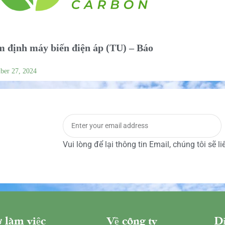
 định máy biến điện áp (TU) – Báo
ber 27, 2024
Vui lòng để lại thông tin Email, chúng tôi sẽ l
 làm việc
Về công ty
Dị