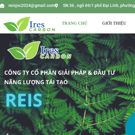
reisjsc2024@gmail.com
SN 36 , ngõ 69/1 phố Đại Linh, phườ
TRANG CHỦ
GIỚI THIỆU