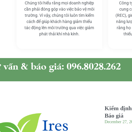
Chúng tôi hiểu rằng mọi doanh nghiệp
Công t
cần phải đóng góp vào việc bảo vệ môi
cung c
trường. Vì vậy, chúng tôi luôn tìm kiếm
(REC), g
cách để giúp khách hàng giảm thiểu
năng lượ
tác động lên môi trường qua việc giảm
rằng họ
phát thải khí nhà kính.
thiể
ư vấn & báo giá: 096.8028.262
Kiểm định 
Báo giá
December 27, 2