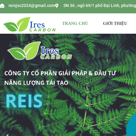
reisjsc2024@gmail.com
SN 36 , ngõ 69/1 phố Đại Linh, phườ
TRANG CHỦ
GIỚI THIỆU