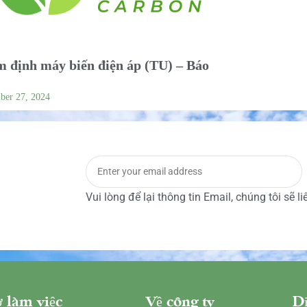
 định máy biến điện áp (TU) – Báo
ber 27, 2024
Vui lòng để lại thông tin Email, chúng tôi sẽ l
 làm việc
Về công ty
Dị