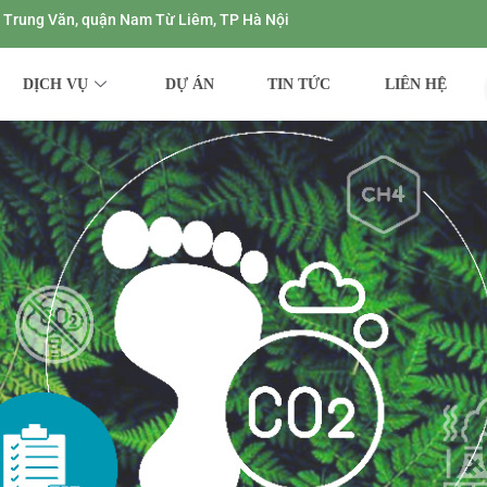
ng Trung Văn, quận Nam Từ Liêm, TP Hà Nội
DỊCH VỤ
DỰ ÁN
TIN TỨC
LIÊN HỆ