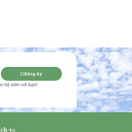
Đăng Ký
iên hệ sớm với bạn!
ch vụ