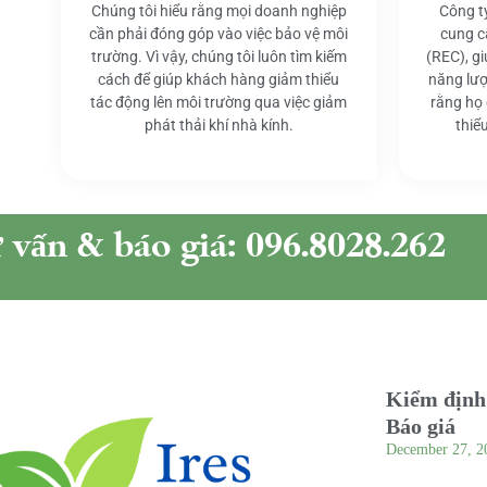
Chúng tôi hiểu rằng mọi doanh nghiệp
Công t
cần phải đóng góp vào việc bảo vệ môi
cung c
trường. Vì vậy, chúng tôi luôn tìm kiếm
(REC), g
cách để giúp khách hàng giảm thiểu
năng lượ
tác động lên môi trường qua việc giảm
rằng họ
phát thải khí nhà kính.
thiể
ư vấn & báo giá: 096.8028.262
Kiểm định 
Báo giá
December 27, 2