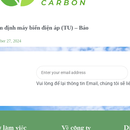
 định máy biến điện áp (TU) – Báo
ber 27, 2024
Vui lòng để lại thông tin Email, chúng tôi sẽ l
 làm việc
Về công ty
Dị