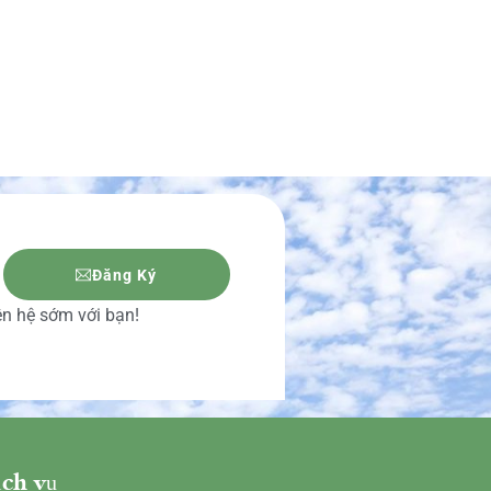
Đăng Ký
iên hệ sớm với bạn!
ch vụ