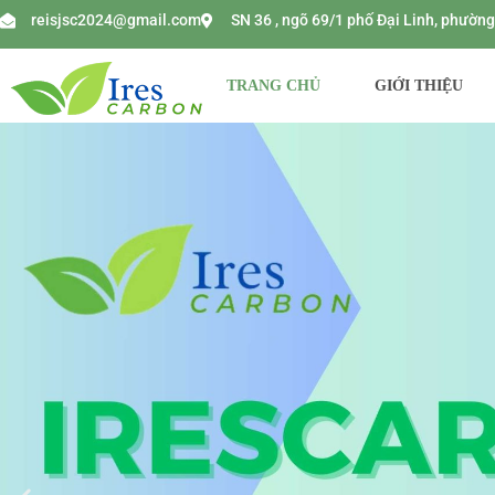
reisjsc2024@gmail.com
SN 36 , ngõ 69/1 phố Đại Linh, phườ
TRANG CHỦ
GIỚI THIỆU