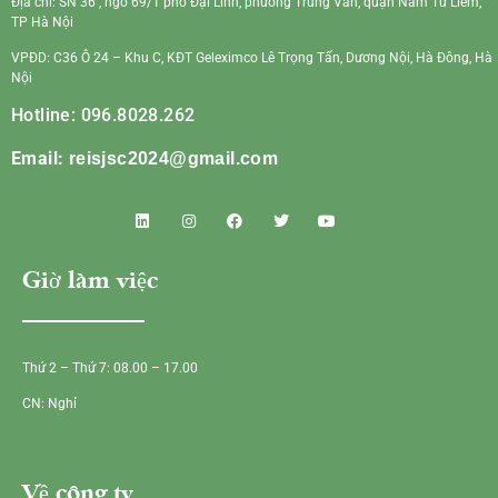
Địa chỉ: SN 36 , ngõ 69/1 phố Đại Linh, phường Trung Văn, quận Nam Từ Liêm,
TP Hà Nội
VPĐD: C36 Ô 24 – Khu C, KĐT Geleximco Lê Trọng Tấn, Dương Nội, Hà Đông, Hà
Nội
Hotline: 096.8028.262
Email:
reisjsc2024@gmail.com
Giờ làm việc
Thứ 2 – Thứ 7: 08.00 – 17.00
CN: Nghỉ
Về công ty