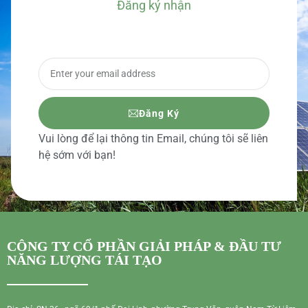
Đăng ký nhận
BÁO GIÁ CHI TIẾT
Đăng Ký
Vui lòng để lại thông tin Email, chúng tôi sẽ liên
hệ sớm với bạn!
CÔNG TY CỔ PHẦN GIẢI PHÁP & ĐẦU TƯ
NĂNG LƯỢNG TÁI TẠO