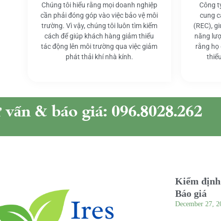
Chúng tôi hiểu rằng mọi doanh nghiệp
Công t
cần phải đóng góp vào việc bảo vệ môi
cung c
trường. Vì vậy, chúng tôi luôn tìm kiếm
(REC), g
cách để giúp khách hàng giảm thiểu
năng lượ
tác động lên môi trường qua việc giảm
rằng họ
phát thải khí nhà kính.
thiể
ư vấn & báo giá: 096.8028.262
Kiểm định 
Báo giá
December 27, 2