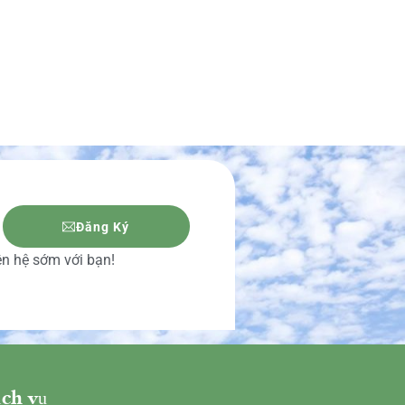
Đăng Ký
iên hệ sớm với bạn!
ch vụ