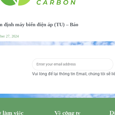
 định máy biến điện áp (TU) – Báo
ber 27, 2024
Vui lòng để lại thông tin Email, chúng tôi sẽ l
 làm việc
Về công ty
Dị