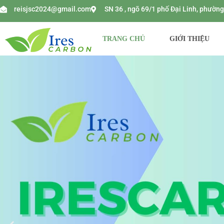
reisjsc2024@gmail.com
SN 36 , ngõ 69/1 phố Đại Linh, phườ
TRANG CHỦ
GIỚI THIỆU