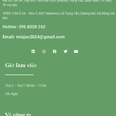
Địa chỉ: SN 36 , ngõ 69/1 phố Đại Linh, phường Trung Văn, quận Nam Từ Liêm,
TP Hà Nội
VPĐD: C36 Ô 24 – Khu C, KĐT Geleximco Lê Trọng Tấn, Dương Nội, Hà Đông, Hà
Nội
Hotline: 096.8028.262
Email:
reisjsc2024@gmail.com
Giờ làm việc
Thứ 2 – Thứ 7: 08.00 – 17.00
CN: Nghỉ
Về công ty