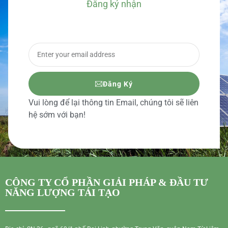
Đăng ký nhận
BÁO GIÁ CHI TIẾT
Đăng Ký
Vui lòng để lại thông tin Email, chúng tôi sẽ liên
hệ sớm với bạn!
CÔNG TY CỔ PHẦN GIẢI PHÁP & ĐẦU TƯ
NĂNG LƯỢNG TÁI TẠO