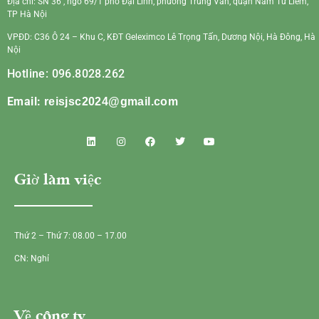
Địa chỉ: SN 36 , ngõ 69/1 phố Đại Linh, phường Trung Văn, quận Nam Từ Liêm,
TP Hà Nội
VPĐD: C36 Ô 24 – Khu C, KĐT Geleximco Lê Trọng Tấn, Dương Nội, Hà Đông, Hà
Nội
Hotline: 096.8028.262
Email:
reisjsc2024@gmail.com
Giờ làm việc
Thứ 2 – Thứ 7: 08.00 – 17.00
CN: Nghỉ
Về công ty