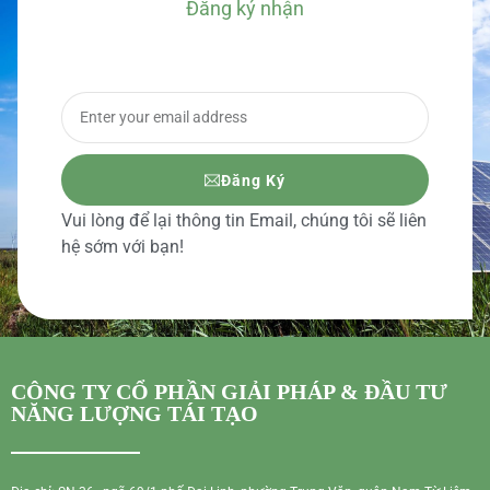
Đăng ký nhận
BÁO GIÁ CHI TIẾT
Đăng Ký
Vui lòng để lại thông tin Email, chúng tôi sẽ liên
hệ sớm với bạn!
CÔNG TY CỔ PHẦN GIẢI PHÁP & ĐẦU TƯ
NĂNG LƯỢNG TÁI TẠO