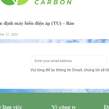
 định máy biến điện áp (TU) – Báo
ber 27, 2024
Vui lòng để lại thông tin Email, chúng tôi sẽ l
 làm việc
Về công ty
Dị