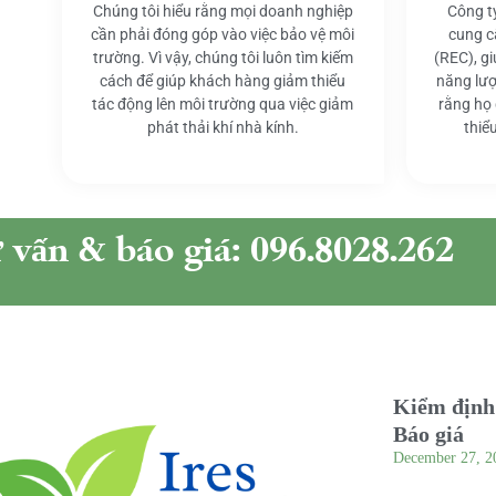
Chúng tôi hiểu rằng mọi doanh nghiệp
Công t
cần phải đóng góp vào việc bảo vệ môi
cung c
trường. Vì vậy, chúng tôi luôn tìm kiếm
(REC), g
cách để giúp khách hàng giảm thiểu
năng lượ
tác động lên môi trường qua việc giảm
rằng họ
phát thải khí nhà kính.
thiể
ư vấn & báo giá: 096.8028.262
Kiểm định 
Báo giá
December 27, 2