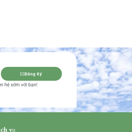
Đăng Ký
iên hệ sớm với bạn!
ch vụ