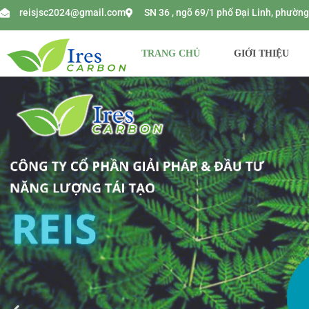
reisjsc2024@gmail.com
SN 36 , ngõ 69/1 phố Đại Linh, phườ
TRANG CHỦ
GIỚI THIỆU