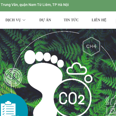
ng Trung Văn, quận Nam Từ Liêm, TP Hà Nội
DỊCH VỤ
DỰ ÁN
TIN TỨC
LIÊN HỆ