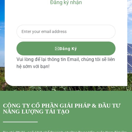
Đăng ký nhận
BÁO GIÁ CHI TIẾT
Đăng Ký
Vui lòng để lại thông tin Email, chúng tôi sẽ liên
hệ sớm với bạn!
CÔNG TY CỔ PHẦN GIẢI PHÁP & ĐẦU TƯ
NĂNG LƯỢNG TÁI TẠO