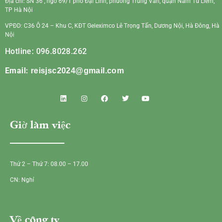
Địa chỉ: SN 36 , ngõ 69/1 phố Đại Linh, phường Trung Văn, quận Nam Từ Liêm,
TP Hà Nội
VPĐD: C36 Ô 24 – Khu C, KĐT Geleximco Lê Trọng Tấn, Dương Nội, Hà Đông, Hà
Nội
Hotline: 096.8028.262
Email:
reisjsc2024@gmail.com
Giờ làm việc
Thứ 2 – Thứ 7: 08.00 – 17.00
CN: Nghỉ
Về công ty