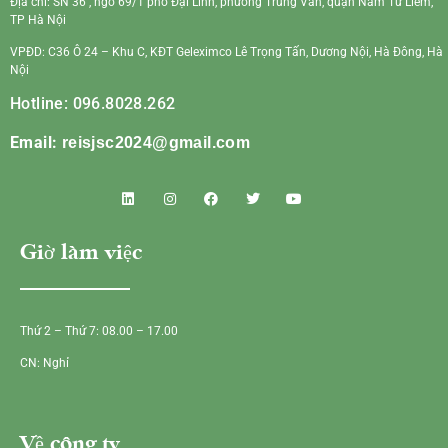
Địa chỉ: SN 36 , ngõ 69/1 phố Đại Linh, phường Trung Văn, quận Nam Từ Liêm,
TP Hà Nội
VPĐD: C36 Ô 24 – Khu C, KĐT Geleximco Lê Trọng Tấn, Dương Nội, Hà Đông, Hà
Nội
Hotline: 096.8028.262
Email:
reisjsc2024@gmail.com
Giờ làm việc
Thứ 2 – Thứ 7: 08.00 – 17.00
CN: Nghỉ
Về công ty