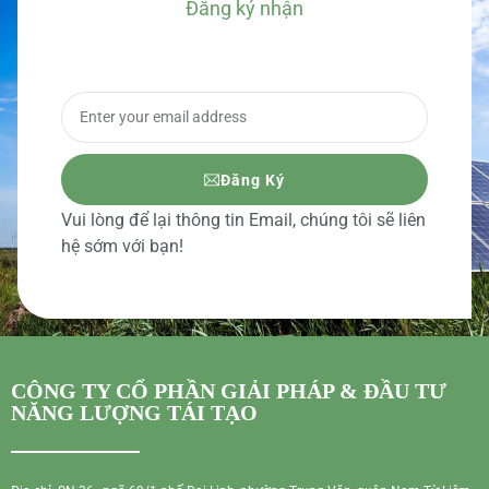
Đăng ký nhận
BÁO GIÁ CHI TIẾT
Đăng Ký
Vui lòng để lại thông tin Email, chúng tôi sẽ liên
hệ sớm với bạn!
CÔNG TY CỔ PHẦN GIẢI PHÁP & ĐẦU TƯ
NĂNG LƯỢNG TÁI TẠO