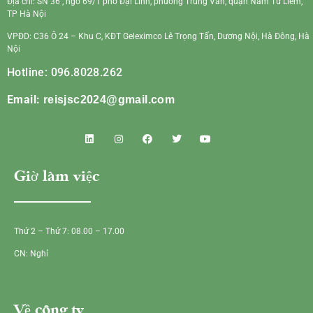
Địa chỉ: SN 36 , ngõ 69/1 phố Đại Linh, phường Trung Văn, quận Nam Từ Liêm,
TP Hà Nội
VPĐD: C36 Ô 24 – Khu C, KĐT Geleximco Lê Trọng Tấn, Dương Nội, Hà Đông, Hà
Nội
Hotline: 096.8028.262
Email:
reisjsc2024@gmail.com
Giờ làm việc
Thứ 2 – Thứ 7: 08.00 – 17.00
CN: Nghỉ
Về công ty