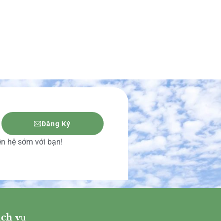
Đăng Ký
iên hệ sớm với bạn!
ch vụ