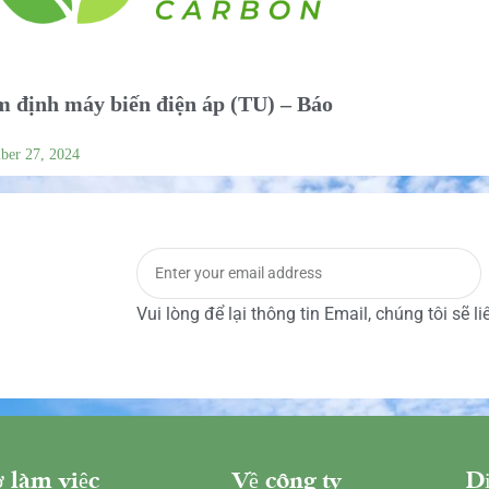
 định máy biến điện áp (TU) – Báo
ber 27, 2024
Vui lòng để lại thông tin Email, chúng tôi sẽ l
 làm việc
Về công ty
Dị