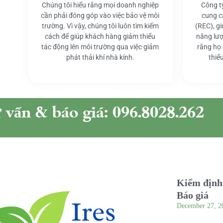
Chúng tôi hiểu rằng mọi doanh nghiệp
Công t
cần phải đóng góp vào việc bảo vệ môi
cung c
trường. Vì vậy, chúng tôi luôn tìm kiếm
(REC), g
cách để giúp khách hàng giảm thiểu
năng lượ
tác động lên môi trường qua việc giảm
rằng họ
phát thải khí nhà kính.
thiể
ư vấn & báo giá: 096.8028.262
Kiểm định 
Báo giá
December 27, 2