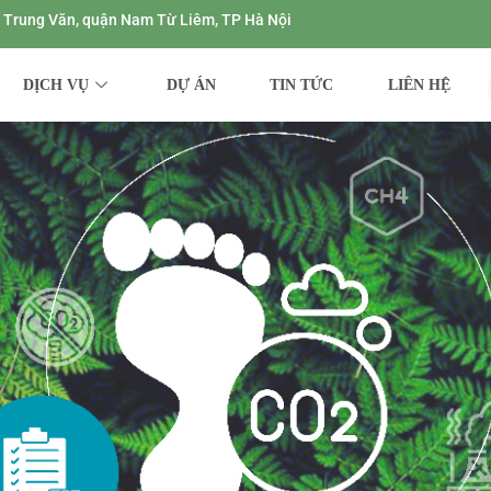
ng Trung Văn, quận Nam Từ Liêm, TP Hà Nội
DỊCH VỤ
DỰ ÁN
TIN TỨC
LIÊN HỆ