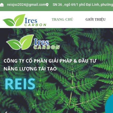
reisjsc2024@gmail.com
SN 36 , ngõ 69/1 phố Đại Linh, phườ
TRANG CHỦ
GIỚI THIỆU