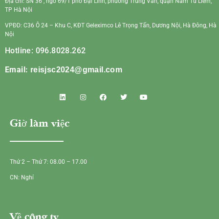
Địa chỉ: SN 36 , ngõ 69/1 phố Đại Linh, phường Trung Văn, quận Nam Từ Liêm,
TP Hà Nội
VPĐD: C36 Ô 24 – Khu C, KĐT Geleximco Lê Trọng Tấn, Dương Nội, Hà Đông, Hà
Nội
Hotline: 096.8028.262
Email:
reisjsc2024@gmail.com
Giờ làm việc
Thứ 2 – Thứ 7: 08.00 – 17.00
CN: Nghỉ
Về công ty