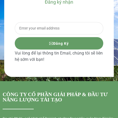
Đăng ký nhận
BÁO GIÁ CHI TIẾT
Đăng Ký
Vui lòng để lại thông tin Email, chúng tôi sẽ liên
hệ sớm với bạn!
CÔNG TY CỔ PHẦN GIẢI PHÁP & ĐẦU TƯ
NĂNG LƯỢNG TÁI TẠO