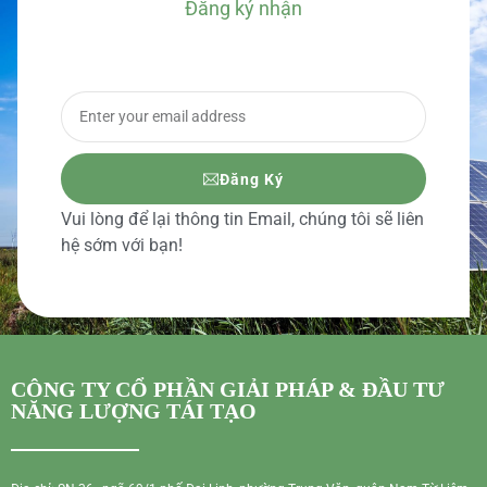
Đăng ký nhận
BÁO GIÁ CHI TIẾT
Đăng Ký
Vui lòng để lại thông tin Email, chúng tôi sẽ liên
hệ sớm với bạn!
CÔNG TY CỔ PHẦN GIẢI PHÁP & ĐẦU TƯ
NĂNG LƯỢNG TÁI TẠO