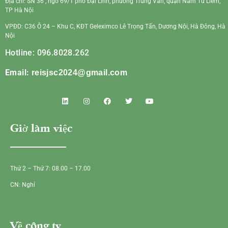
Địa chỉ: SN 36 , ngõ 69/1 phố Đại Linh, phường Trung Văn, quận Nam Từ Liêm,
TP Hà Nội
VPĐD: C36 Ô 24 – Khu C, KĐT Geleximco Lê Trọng Tấn, Dương Nội, Hà Đông, Hà
Nội
Hotline: 096.8028.262
Email:
reisjsc2024@gmail.com
Giờ làm việc
Thứ 2 – Thứ 7: 08.00 – 17.00
CN: Nghỉ
Về công ty