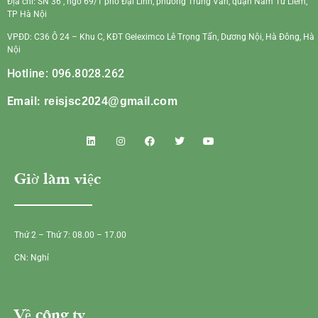
Địa chỉ: SN 36 , ngõ 69/1 phố Đại Linh, phường Trung Văn, quận Nam Từ Liêm,
TP Hà Nội
VPĐD: C36 Ô 24 – Khu C, KĐT Geleximco Lê Trọng Tấn, Dương Nội, Hà Đông, Hà
Nội
Hotline: 096.8028.262
Email:
reisjsc2024@gmail.com
Giờ làm việc
Thứ 2 – Thứ 7: 08.00 – 17.00
CN: Nghỉ
Về công ty