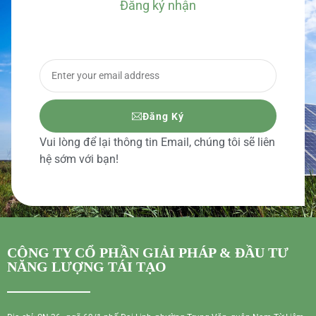
Đăng ký nhận
BÁO GIÁ CHI TIẾT
Đăng Ký
Vui lòng để lại thông tin Email, chúng tôi sẽ liên
hệ sớm với bạn!
CÔNG TY CỔ PHẦN GIẢI PHÁP & ĐẦU TƯ
NĂNG LƯỢNG TÁI TẠO