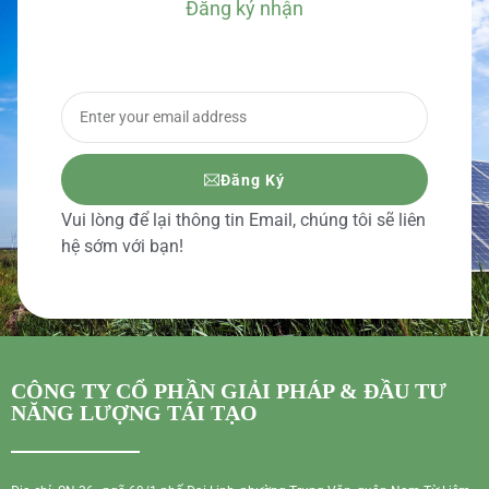
Đăng ký nhận
BÁO GIÁ CHI TIẾT
Đăng Ký
Vui lòng để lại thông tin Email, chúng tôi sẽ liên
hệ sớm với bạn!
CÔNG TY CỔ PHẦN GIẢI PHÁP & ĐẦU TƯ
NĂNG LƯỢNG TÁI TẠO