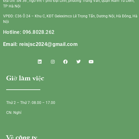
Địa chỉ: SN 36 , ngõ 69/1 phố Đại Linh, phường Trung Văn, quận Nam Từ Liêm,
TP Hà Nội
VPĐD: C36 Ô 24 – Khu C, KĐT Geleximco Lê Trọng Tấn, Dương Nội, Hà Đông, Hà
Nội
Hotline: 096.8028.262
Email:
reisjsc2024@gmail.com
Giờ làm việc
Thứ 2 – Thứ 7: 08.00 – 17.00
CN: Nghỉ
Về công ty