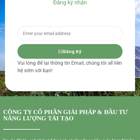
Đăng ký nhận
BÁO GIÁ CHI TIẾT
Đăng Ký
Vui lòng để lại thông tin Email, chúng tôi sẽ liên
hệ sớm với bạn!
CÔNG TY CỔ PHẦN GIẢI PHÁP & ĐẦU TƯ
NĂNG LƯỢNG TÁI TẠO