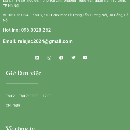
Địa chỉ: SN 36 , ngõ 69/1 phố Đại Linh, phường Trung Văn, quận Nam Từ Liêm,
TP Hà Nội
VPĐD: C36 Ô 24 – Khu C, KĐT Geleximco Lê Trọng Tấn, Dương Nội, Hà Đông, Hà
Nội
Hotline: 096.8028.262
Email:
reisjsc2024@gmail.com
Giờ làm việc
Thứ 2 – Thứ 7: 08.00 – 17.00
CN: Nghỉ
Về công ty