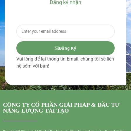
Đăng ký nhận
BÁO GIÁ CHI TIẾT
Đăng Ký
Vui lòng để lại thông tin Email, chúng tôi sẽ liên
hệ sớm với bạn!
CÔNG TY CỔ PHẦN GIẢI PHÁP & ĐẦU TƯ
NĂNG LƯỢNG TÁI TẠO