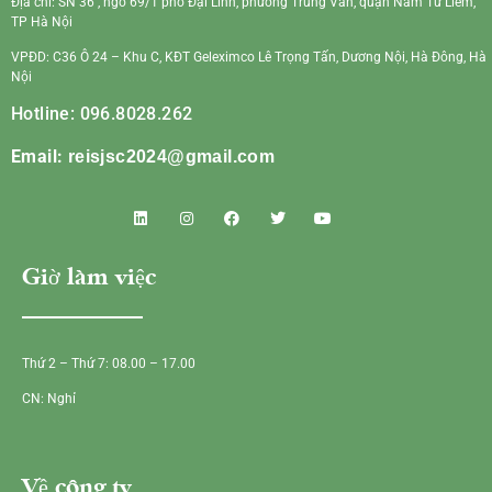
Địa chỉ: SN 36 , ngõ 69/1 phố Đại Linh, phường Trung Văn, quận Nam Từ Liêm,
TP Hà Nội
VPĐD: C36 Ô 24 – Khu C, KĐT Geleximco Lê Trọng Tấn, Dương Nội, Hà Đông, Hà
Nội
Hotline: 096.8028.262
Email:
reisjsc2024@gmail.com
Giờ làm việc
Thứ 2 – Thứ 7: 08.00 – 17.00
CN: Nghỉ
Về công ty