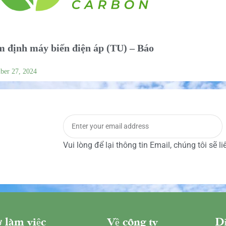
 định máy biến điện áp (TU) – Báo
ber 27, 2024
Vui lòng để lại thông tin Email, chúng tôi sẽ l
 làm việc
Về công ty
Dị