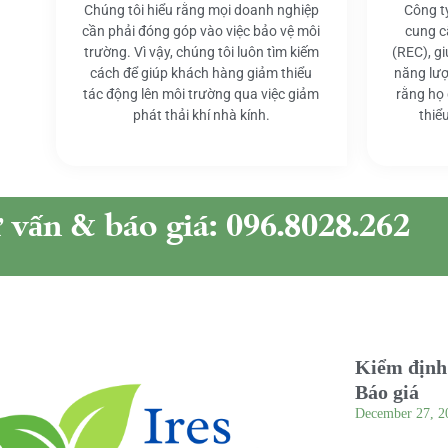
Chúng tôi hiểu rằng mọi doanh nghiệp
Công t
cần phải đóng góp vào việc bảo vệ môi
cung c
trường. Vì vậy, chúng tôi luôn tìm kiếm
(REC), g
cách để giúp khách hàng giảm thiểu
năng lượ
tác động lên môi trường qua việc giảm
rằng họ
phát thải khí nhà kính.
thiể
ư vấn & báo giá: 096.8028.262
Kiểm định 
Báo giá
December 27, 2