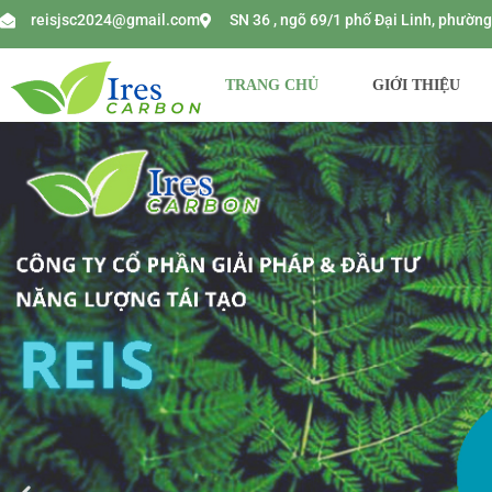
reisjsc2024@gmail.com
SN 36 , ngõ 69/1 phố Đại Linh, phườ
TRANG CHỦ
GIỚI THIỆU