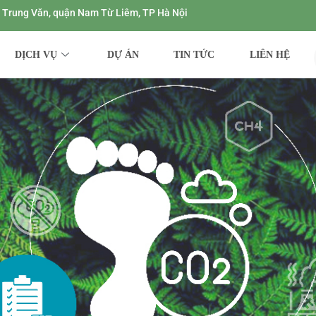
ng Trung Văn, quận Nam Từ Liêm, TP Hà Nội
DỊCH VỤ
DỰ ÁN
TIN TỨC
LIÊN HỆ