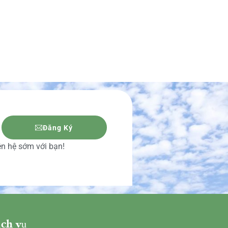
Đăng Ký
iên hệ sớm với bạn!
ch vụ