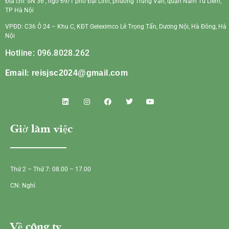
Địa chỉ: SN 36 , ngõ 69/1 phố Đại Linh, phường Trung Văn, quận Nam Từ Liêm,
TP Hà Nội
VPĐD: C36 Ô 24 – Khu C, KĐT Geleximco Lê Trọng Tấn, Dương Nội, Hà Đông, Hà
Nội
Hotline: 096.8028.262
Email:
reisjsc2024@gmail.com
Giờ làm việc
Thứ 2 – Thứ 7: 08.00 – 17.00
CN: Nghỉ
Về công ty