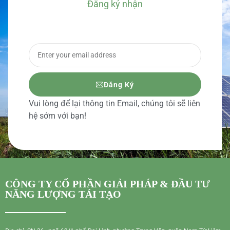
Đăng ký nhận
BÁO GIÁ CHI TIẾT
Đăng Ký
Vui lòng để lại thông tin Email, chúng tôi sẽ liên
hệ sớm với bạn!
CÔNG TY CỔ PHẦN GIẢI PHÁP & ĐẦU TƯ
NĂNG LƯỢNG TÁI TẠO