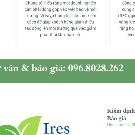
Chúng tôi hiểu rằng mọi doanh nghiệp
Công t
cần phải đóng góp vào việc bảo vệ môi
cung c
trường. Vì vậy, chúng tôi luôn tìm kiếm
(REC), g
cách để giúp khách hàng giảm thiểu
năng lượ
tác động lên môi trường qua việc giảm
rằng họ
phát thải khí nhà kính.
thiể
ư vấn & báo giá: 096.8028.262
Kiểm định 
Báo giá
December 27, 2