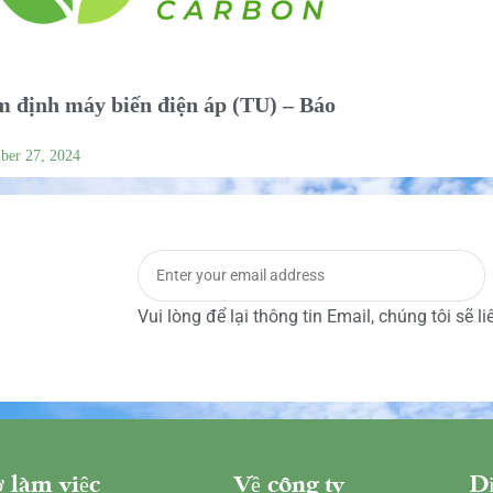
 định máy biến điện áp (TU) – Báo
ber 27, 2024
Vui lòng để lại thông tin Email, chúng tôi sẽ l
 làm việc
Về công ty
Dị