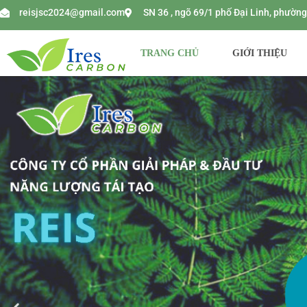
reisjsc2024@gmail.com
SN 36 , ngõ 69/1 phố Đại Linh, phườ
TRANG CHỦ
GIỚI THIỆU