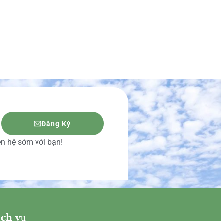
Đăng Ký
iên hệ sớm với bạn!
ch vụ