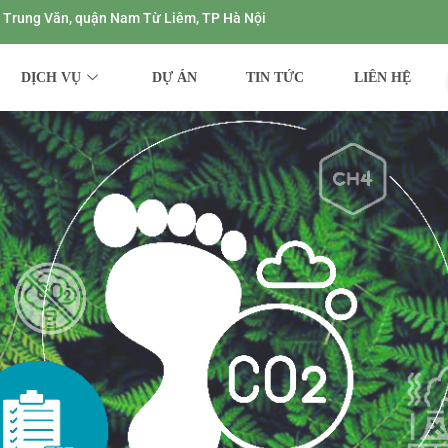
ng Trung Văn, quận Nam Từ Liêm, TP Hà Nội
DỊCH VỤ
DỰ ÁN
TIN TỨC
LIÊN HỆ