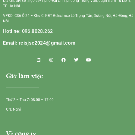
Địa chỉ: SN 36 , ngõ 69/1 phố Đại Linh, phường Trung Văn, quận Nam Từ Liêm,
TP Hà Nội
VPĐD: C36 Ô 24 – Khu C, KĐT Geleximco Lê Trọng Tấn, Dương Nội, Hà Đông, Hà
Nội
Hotline: 096.8028.262
Email:
reisjsc2024@gmail.com
Giờ làm việc
Thứ 2 – Thứ 7: 08.00 – 17.00
CN: Nghỉ
Về công ty