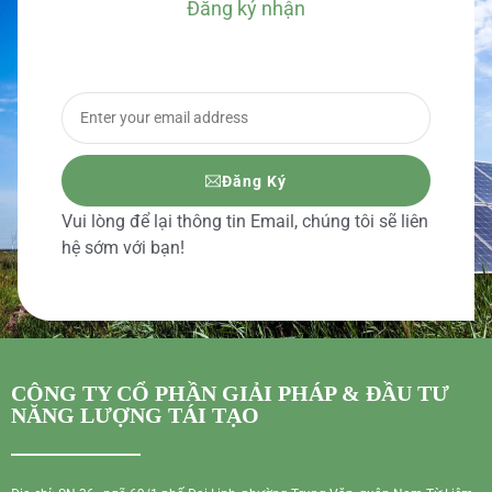
Đăng ký nhận
BÁO GIÁ CHI TIẾT
Đăng Ký
Vui lòng để lại thông tin Email, chúng tôi sẽ liên
hệ sớm với bạn!
CÔNG TY CỔ PHẦN GIẢI PHÁP & ĐẦU TƯ
NĂNG LƯỢNG TÁI TẠO