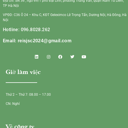
Địa chỉ: SN 36 , ngõ 69/1 phố Đại Linh, phường Trung Văn, quận Nam Từ Liêm,
TP Hà Nội
VPĐD: C36 Ô 24 – Khu C, KĐT Geleximco Lê Trọng Tấn, Dương Nội, Hà Đông, Hà
Nội
Hotline: 096.8028.262
Email:
reisjsc2024@gmail.com
Giờ làm việc
Thứ 2 – Thứ 7: 08.00 – 17.00
CN: Nghỉ
Về công ty