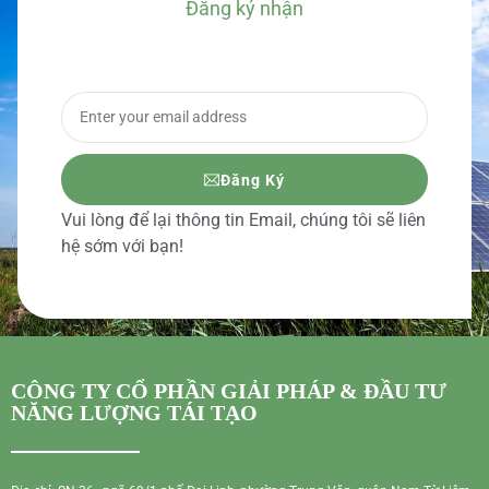
Đăng ký nhận
BÁO GIÁ CHI TIẾT
Đăng Ký
Vui lòng để lại thông tin Email, chúng tôi sẽ liên
hệ sớm với bạn!
CÔNG TY CỔ PHẦN GIẢI PHÁP & ĐẦU TƯ
NĂNG LƯỢNG TÁI TẠO