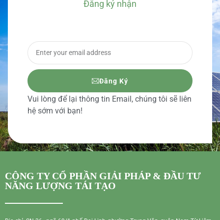
Đăng ký nhận
BÁO GIÁ CHI TIẾT
Đăng Ký
Vui lòng để lại thông tin Email, chúng tôi sẽ liên
hệ sớm với bạn!
CÔNG TY CỔ PHẦN GIẢI PHÁP & ĐẦU TƯ
NĂNG LƯỢNG TÁI TẠO