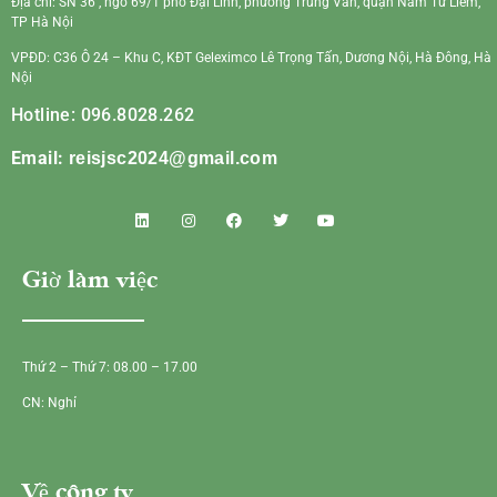
Địa chỉ: SN 36 , ngõ 69/1 phố Đại Linh, phường Trung Văn, quận Nam Từ Liêm,
TP Hà Nội
VPĐD: C36 Ô 24 – Khu C, KĐT Geleximco Lê Trọng Tấn, Dương Nội, Hà Đông, Hà
Nội
Hotline: 096.8028.262
Email:
reisjsc2024@gmail.com
Giờ làm việc
Thứ 2 – Thứ 7: 08.00 – 17.00
CN: Nghỉ
Về công ty