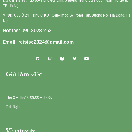
Địa chỉ: SN 36 , ngõ 69/1 phố Đại Linh, phường Trung Văn, quận Nam Từ Liêm,
TP Hà Nội
VPĐD: C36 Ô 24 – Khu C, KĐT Geleximco Lê Trọng Tấn, Dương Nội, Hà Đông, Hà
Nội
Hotline: 096.8028.262
Email:
reisjsc2024@gmail.com
Giờ làm việc
Thứ 2 – Thứ 7: 08.00 – 17.00
CN: Nghỉ
Về công ty