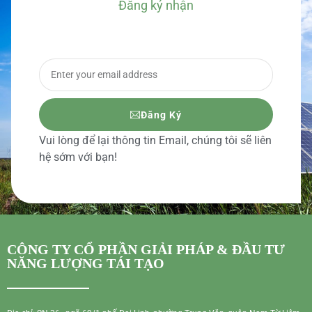
Đăng ký nhận
BÁO GIÁ CHI TIẾT
Đăng Ký
Vui lòng để lại thông tin Email, chúng tôi sẽ liên
hệ sớm với bạn!
CÔNG TY CỔ PHẦN GIẢI PHÁP & ĐẦU TƯ
NĂNG LƯỢNG TÁI TẠO