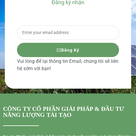
Đăng ký nhận
BÁO GIÁ CHI TIẾT
Đăng Ký
Vui lòng để lại thông tin Email, chúng tôi sẽ liên
hệ sớm với bạn!
CÔNG TY CỔ PHẦN GIẢI PHÁP & ĐẦU TƯ
NĂNG LƯỢNG TÁI TẠO