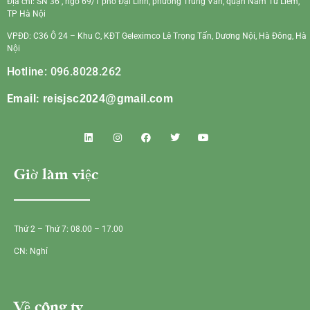
Địa chỉ: SN 36 , ngõ 69/1 phố Đại Linh, phường Trung Văn, quận Nam Từ Liêm,
TP Hà Nội
VPĐD: C36 Ô 24 – Khu C, KĐT Geleximco Lê Trọng Tấn, Dương Nội, Hà Đông, Hà
Nội
Hotline: 096.8028.262
Email:
reisjsc2024@gmail.com
Giờ làm việc
Thứ 2 – Thứ 7: 08.00 – 17.00
CN: Nghỉ
Về công ty