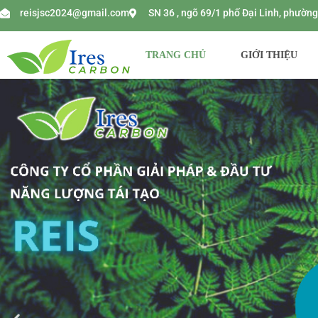
reisjsc2024@gmail.com
SN 36 , ngõ 69/1 phố Đại Linh, phườ
TRANG CHỦ
GIỚI THIỆU