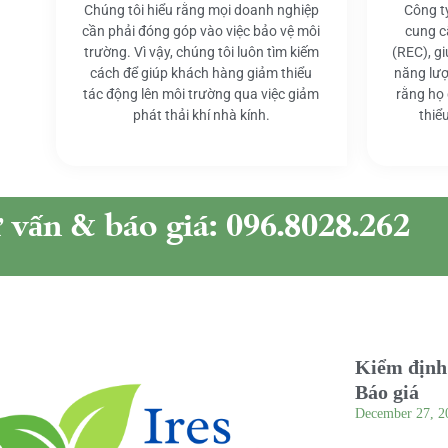
Chúng tôi hiểu rằng mọi doanh nghiệp
Công t
cần phải đóng góp vào việc bảo vệ môi
cung c
trường. Vì vậy, chúng tôi luôn tìm kiếm
(REC), g
cách để giúp khách hàng giảm thiểu
năng lượ
tác động lên môi trường qua việc giảm
rằng họ
phát thải khí nhà kính.
thiể
ư vấn & báo giá: 096.8028.262
Kiểm định 
Báo giá
December 27, 2