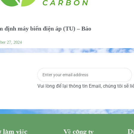
 định máy biến điện áp (TU) – Báo
ber 27, 2024
Vui lòng để lại thông tin Email, chúng tôi sẽ l
 làm việc
Về công ty
Dị