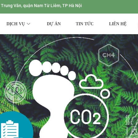
ng Trung Văn, quận Nam Từ Liêm, TP Hà Nội
DỊCH VỤ
DỰ ÁN
TIN TỨC
LIÊN HỆ