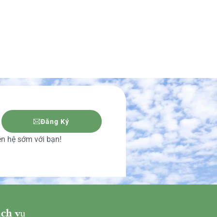
Đăng Ký
iên hệ sớm với bạn!
ch vụ